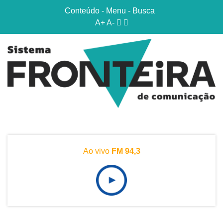
Conteúdo
-
Menu
-
Busca
A+
A-
Ao vivo
FM 94,3