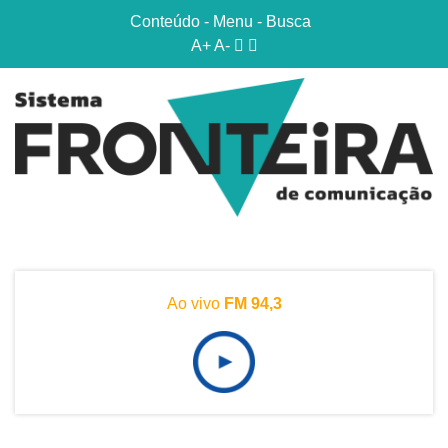
Conteúdo
-
Menu
-
Busca
A+
A-
Ao vivo
FM 94,3