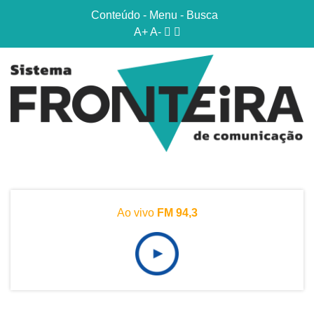
Conteúdo
-
Menu
-
Busca
A+
A-
Ao vivo
FM 94,3