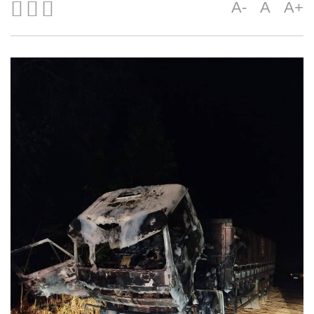
A-
A
A+