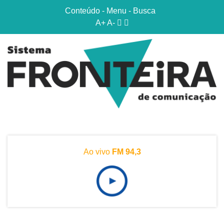
Conteúdo
-
Menu
-
Busca
A+
A-
Ao vivo
FM 94,3