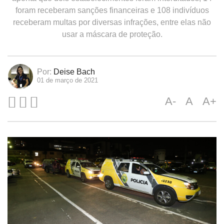
foram receberam sanções financeiras e 108 indivíduos
receberam multas por diversas infrações, entre elas não
usar a máscara de proteção.
Por:
Deise Bach
01 de março de 2021
A-
A
A+