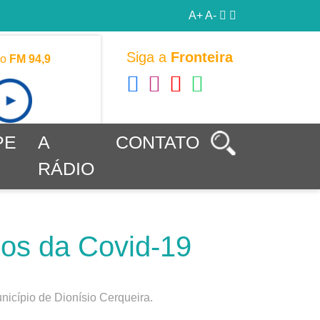
A+
A-
Siga a
Fronteira
vo
FM 94,9
PE
A
CONTATO
RÁDIO
sos da Covid-19
nicípio de Dionísio Cerqueira.