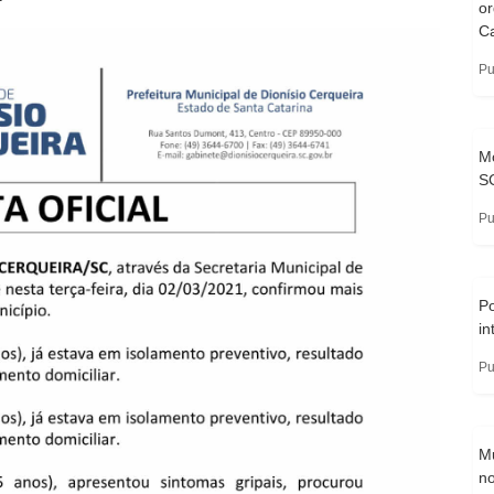
o
Ca
Pu
Mo
S
Pu
Po
in
Pu
Mu
no