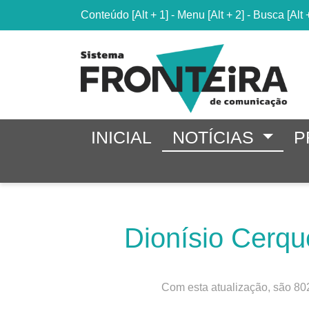
Conteúdo
[Alt + 1]
-
Menu
[Alt + 2]
-
Busca
[Alt 
INICIAL
NOTÍCIAS
P
Dionísio Cerqu
Com esta atualização, são 802