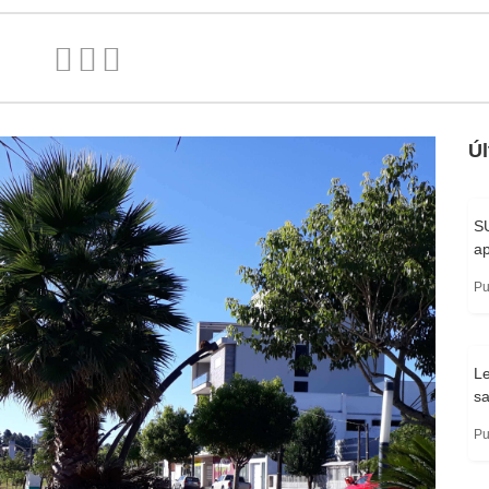
Úl
SU
ap
Pu
Le
s
Pu