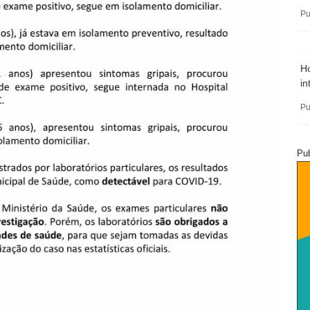
Pu
H
in
Pu
Pub