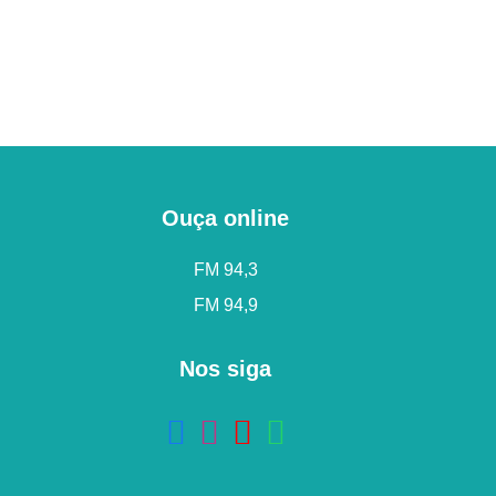
Ouça online
FM 94,3
FM 94,9
Nos siga