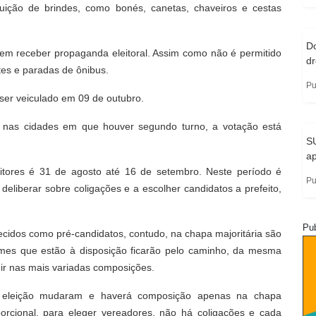
buição de brindes, como bonés, canetas, chaveiros e cestas
Do
dem receber propaganda eleitoral. Assim como não é permitido
d
ntes e paradas de ônibus.
Pu
 ser veiculado em 09 de outubro.
 nas cidades em que houver segundo turno, a votação está
SU
ap
itores é 31 de agosto até 16 de setembro. Neste período é
Pu
deliberar sobre coligações e a escolher candidatos a prefeito,
Pub
cidos como pré-candidatos, contudo, na chapa majoritária são
mes que estão à disposição ficarão pelo caminho, da mesma
ir nas mais variadas composições.
a eleição mudaram e haverá composição apenas na chapa
oporcional, para eleger vereadores, não há coligações e cada