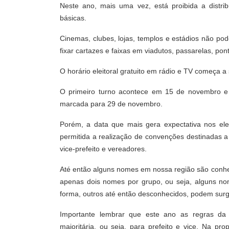
Neste ano, mais uma vez, está proibida a distri
básicas.
Cinemas, clubes, lojas, templos e estádios não po
fixar cartazes e faixas em viadutos, passarelas, po
O horário eleitoral gratuito em rádio e TV começa a
O primeiro turno acontece em 15 de novembro e
marcada para 29 de novembro.
Porém, a data que mais gera expectativa nos ele
permitida a realização de convenções destinadas a 
vice-prefeito e vereadores.
Até então alguns nomes em nossa região são conhe
apenas dois nomes por grupo, ou seja, alguns no
forma, outros até então desconhecidos, podem surg
Importante lembrar que este ano as regras d
majoritária, ou seja, para prefeito e vice. Na pr