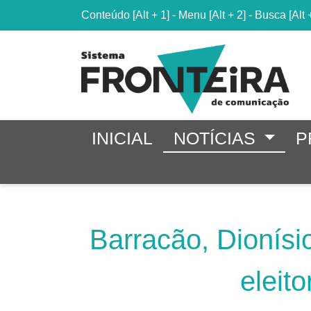
Conteúdo
[Alt + 1]
-
Menu
[Alt + 2]
-
Busca
[Alt 
INICIAL
NOTÍCIAS
P
Barracão, Dionísi
eleit