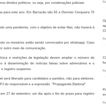
Pu
nos direitos políticos, ou seja, por condenações judiciais.
as para este ano. Em Barracão são 55 e Dionísio Cerqueira 75
O
a
o uma pandemia, com o objetivo de evitar filas, não haverá à
Cl
Pu
agosto os mesários estão sendo convocados por whatsapp. Caso
por outro meio de comunicação.
ônica e restrições da legislação devem ampliar o número de
C
fo
o à disseminação de notícias falsas sobre adversários e o
r o registro suspenso.
Pu
t será liberado para candidatos e partidos, não para eleitores.
J do responsável e a expressão: "Propaganda Eleitoral".
P
a em 27 de setembro, um dia após o fim do prazo para registro
in
Pu