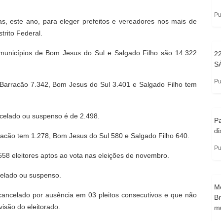
Pu
as, este ano, para eleger prefeitos e vereadores nos mais de
trito Federal.
unicípios de Bom Jesus do Sul e Salgado Filho são 14.322
2
S
Pu
: Barracão 7.342, Bom Jesus do Sul 3.401 e Salgado Filho tem
ncelado ou suspenso é de 2.498.
Pa
di
rracão tem 1.278, Bom Jesus do Sul 580 e Salgado Filho 640.
Pu
558 eleitores aptos ao vota nas eleições de novembro.
ncelado ou suspenso.
M
é cancelado por ausência em 03 pleitos consecutivos e que não
Br
isão do eleitorado.
m