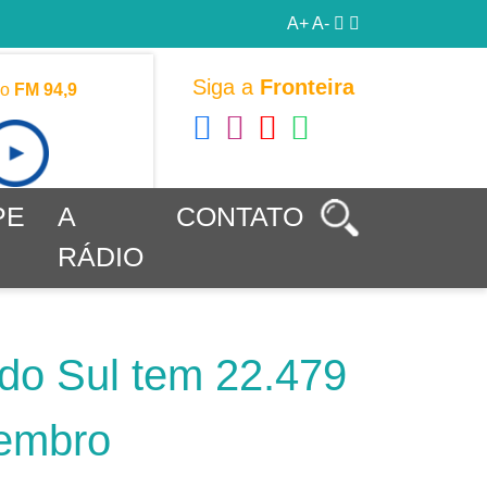
A+
A-
Siga a
Fronteira
vo
FM 94,9
PE
A
CONTATO
RÁDIO
 do Sul tem 22.479
vembro