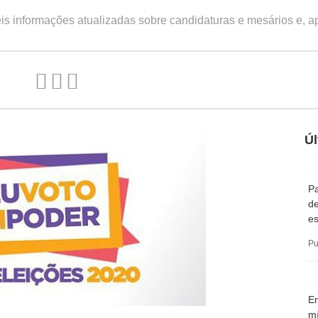
s informações atualizadas sobre candidaturas e mesários e, apó
Úl
Pa
d
e
Pu
E
m