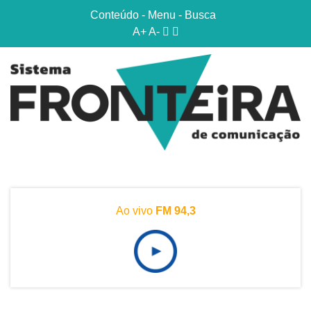
Conteúdo
-
Menu
-
Busca
A+
A-
Ao vivo
FM 94,3