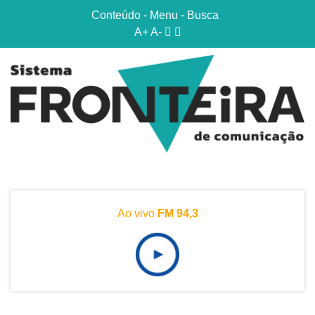
Conteúdo
-
Menu
-
Busca
A+
A-
Ao vivo
FM 94,3