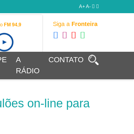
A+
A-
Siga a
Fronteira
vo
FM 94,9
PE
A
CONTATO
RÁDIO
lões on-line para