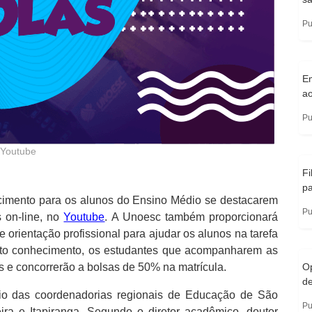
Pu
E
a
Pu
o Youtube
Fi
pa
cimento para os alunos do Ensino Médio se destacarem
Pu
 on-line, no
Youtube
. A Unoesc também proporcionará
orientação profissional para ajudar os alunos na tarefa
uito conhecimento, os estudantes que acompanharem as
es e concorrerão a bolsas de 50% na matrícula.
Op
de
dio das coordenadorias regionais de Educação de São
Pu
ira e Itapiranga. Segundo o diretor acadêmico, doutor