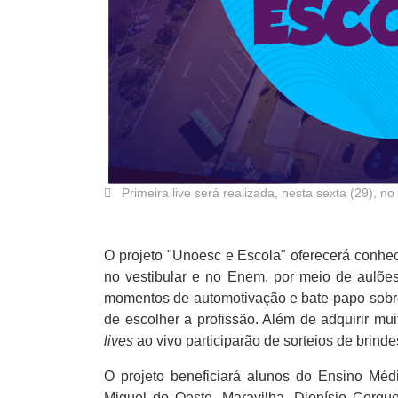
Primeira live será realizada, nesta sexta (29), n
O projeto "Unoesc e Escola" oferecerá conhe
no vestibular e no Enem, por meio de aulões
momentos de automotivação e bate-papo sobre 
de escolher a profissão. Além de adquirir m
lives
ao vivo participarão de sorteios de brind
O projeto beneficiará alunos do Ensino Mé
Miguel do Oeste, Maravilha, Dionísio Cerque