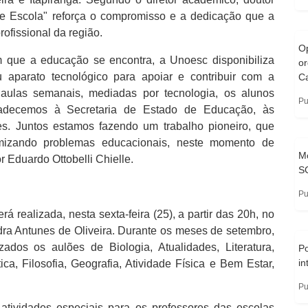
c e Escola" reforça o compromisso e a dedicação que a
fissional da região.
O
 que a educação se encontra, a Unoesc disponibiliza
o
u aparato tecnológico para apoiar e contribuir com a
Ca
aulas semanais, mediadas por tecnologia, os alunos
Pu
radecemos à Secretaria de Estado de Educação, às
s. Juntos estamos fazendo um trabalho pioneiro, que
imizando problemas educacionais, neste momento de
Mo
 Eduardo Ottobelli Chielle.
S
Pu
rá realizada, nesta sexta-feira (25), a partir das 20h, no
ndra Antunes de Oliveira. Durante os meses de setembro,
ados os aulões de Biologia, Atualidades, Literatura,
Po
in
ica, Filosofia, Geografia, Atividade Física e Bem Estar,
Pu
atividades especiais para os professores das escolas