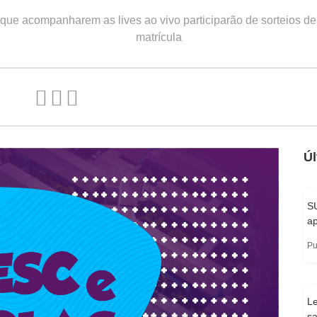
que acompanharem as lives ao vivo participarão de sorteios d
matrícula
Úl
SU
ap
Pu
Le
s