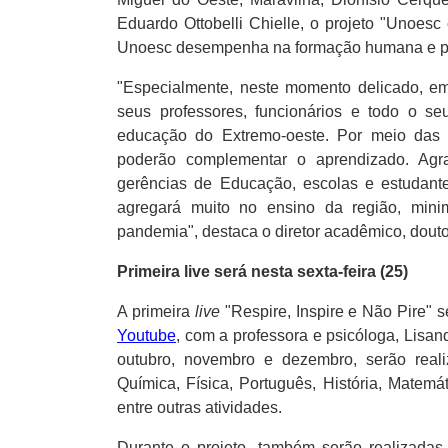
Eduardo Ottobelli Chielle, o projeto "Unoes
Unoesc desempenha na formação humana e pro
"Especialmente, neste momento delicado, em
seus professores, funcionários e todo o se
educação do Extremo-oeste. Por meio das 
poderão complementar o aprendizado. Ag
gerências de Educação, escolas e estudante
agregará muito no ensino da região, min
pandemia", destaca o diretor acadêmico, doutor
Primeira live será nesta sexta-feira (25)
A primeira
live
"Respire, Inspire e Não Pire" se
Youtube
, com a professora e psicóloga, Lisa
outubro, novembro e dezembro, serão realiz
Química, Física, Português, História, Matemát
entre outras atividades.
Durante o projeto, também serão realizadas 