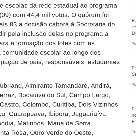
de escolas da rede estadual ao programa
(09) com 44,4 mil votos. O quórum foi
P
is 83 a decisão caberá à Secretaria de
i
ir pela inclusão delas no programa a
Di
 para a formação dos lotes com as
Pu
a comunidade escolar ao longo dos
cipação de pais, responsáveis, estudantes
Pr
Se
ubriand, Almirante Tamandaré, Andirá,
Pu
erraz, Bocaiúva do Sul, Campo Largo,
stro, Colombo, Curitiba, Dois Vizinhos,
Po
u, Guarapuava, Ibiporã, Jaguariaíva,
h
Pi
ândia, Matinhos, Mauá da Serra,
nta Rosa, Ouro Verde do Oeste,
Pu