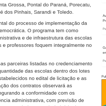
onta Grossa, Pontal do Paraná, Porecatu,
é dos Pinhais, Sarandi e Toledo.
A
Pr
ntal do processo de implementação da
Pu
democrática. O programa tem como
istrativa e de infraestrutura das escolas
s e professores foquem integralmente no
G
em
Pu
sas parceiras listadas no credenciamento
uantidade das escolas dentro dos lotes
Pub
tabelecidos no edital de licitação e as
zação dos contratos observará as
ssegurando a conformidade com os
iência administrativa, com previsão de