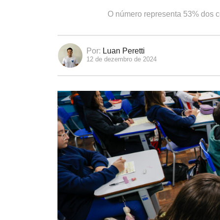
O número representa 53% dos col
Por:
Luan Peretti
12 de dezembro de 2024