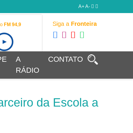
A+
A-
Siga a
Fronteira
vo
FM 94,9
PE
A
CONTATO
RÁDIO
rceiro da Escola a