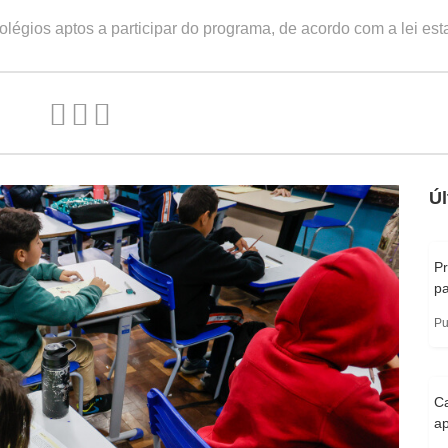
égios aptos a participar do programa, de acordo com a lei est
Úl
Pr
pa
Pu
Ca
ap