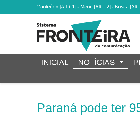
Conteúdo
[Alt + 1]
-
Menu
[Alt + 2]
-
Busca
[Alt 
INICIAL
NOTÍCIAS
P
Paraná pode ter 9