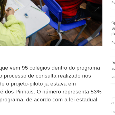
Pu
O
S
pl
Pu
Re
 que vem 95 colégios dentro do programa
a
do processo de consulta realizado nos
Pu
e o projeto-piloto já estava em
sé dos Pinhais. O número representa 53%
Im
 programa, de acordo com a lei estadual.
8
Pu