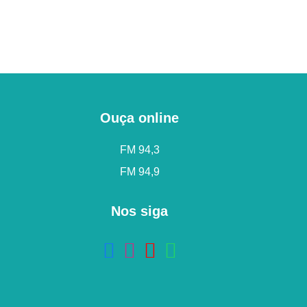
Ouça online
FM 94,3
FM 94,9
Nos siga