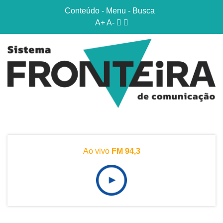
Conteúdo
-
Menu
-
Busca
A+
A-
Ao vivo
FM 94,3