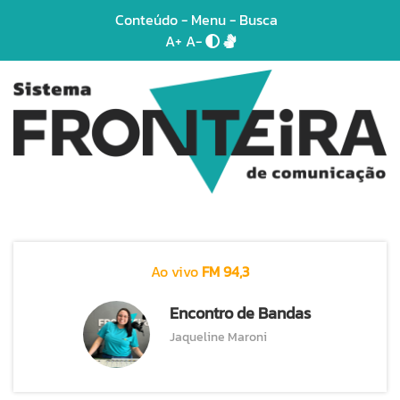
Conteúdo
-
Menu
-
Busca
A+
A-
Ao vivo
FM 94,3
Encontro de Bandas
Jaqueline Maroni