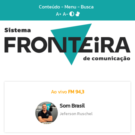
Conteúdo
-
Menu
-
Busca
A+
A-
Ao vivo
FM 94,3
Som Brasil
Jeferson Ruschel