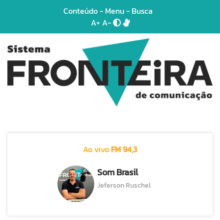
Conteúdo
-
Menu
-
Busca
A+
A-
Ao vivo
FM 94,3
Som Brasil
Jeferson Ruschel