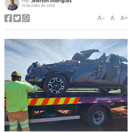
Por:
Jeferson Rodrigues
13 de maio de 2026
A-
A
A+