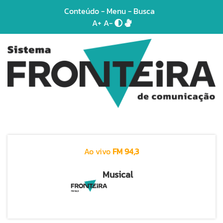
Conteúdo
-
Menu
-
Busca
A+
A-
Ao vivo
FM 94,3
Musical