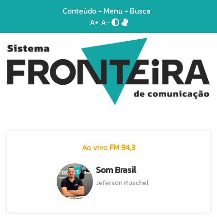
Conteúdo
-
Menu
-
Busca
A+
A-
Ao vivo
FM 94,3
Som Brasil
Jeferson Ruschel