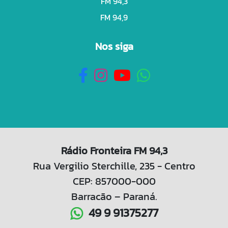
FM 94,3
FM 94,9
Nos siga
Rádio Fronteira FM 94,3
Rua Vergilio Sterchille, 235 - Centro
CEP: 857000-000
Barracão – Paraná.
49 9 91375277