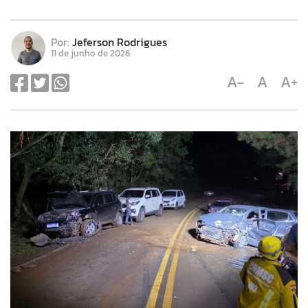
Por:
Jeferson Rodrigues
11 de junho de 2026
A-
A
A+