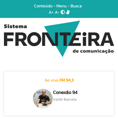
Conteúdo
-
Menu
-
Busca
A+
A-
Ao vivo
FM 94,3
Conexão 94
Valdir Barcela