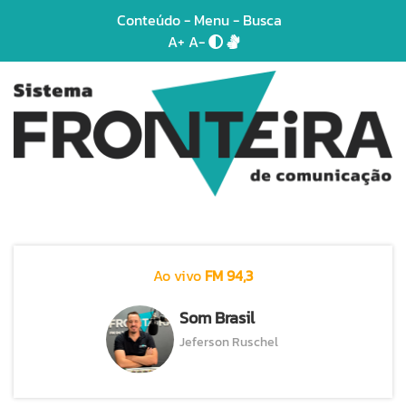
Conteúdo
-
Menu
-
Busca
A+
A-
Ao vivo
FM 94,3
Som Brasil
Jeferson Ruschel