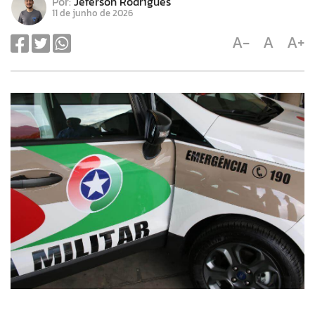
Por:
Jeferson Rodrigues
11 de junho de 2026
A-
A
A+