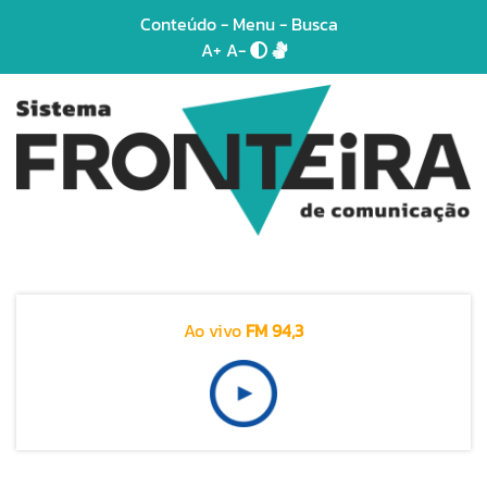
Conteúdo
-
Menu
-
Busca
A+
A-
Ao vivo
FM 94,3