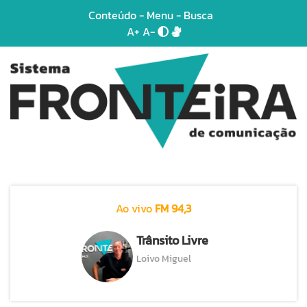
Conteúdo
-
Menu
-
Busca
A+
A-
Ao vivo
FM 94,3
Trânsito Livre
Loivo Miguel