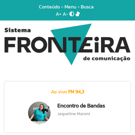
Conteúdo
-
Menu
-
Busca
A+
A-
Ao vivo
FM 94,3
Encontro de Bandas
Jaqueline Maroni