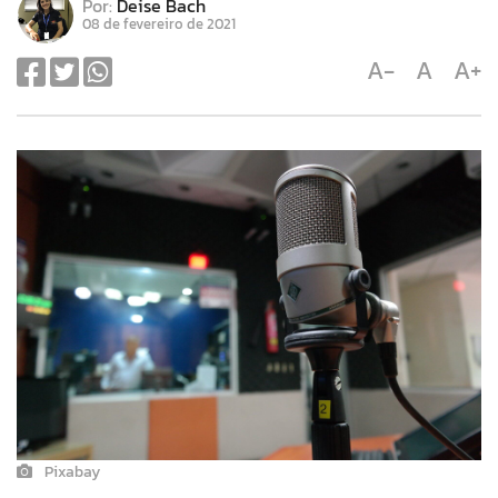
Por:
Deise Bach
08 de fevereiro de 2021
A-
A
A+
Pixabay