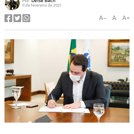
Por:
Deise Bach
11 de fevereiro de 2021
A-
A
A+