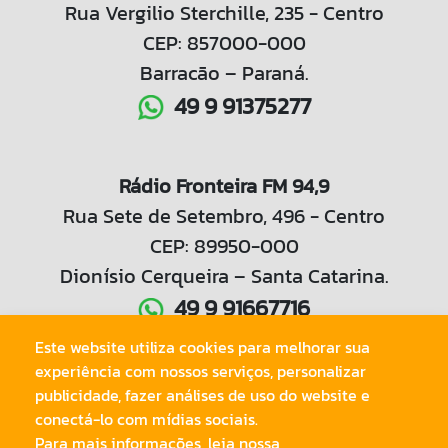
Rua Vergilio Sterchille, 235 - Centro
CEP: 857000-000
Barracão – Paraná.
49 9 91375277
Rádio Fronteira FM 94,9
Rua Sete de Setembro, 496 - Centro
CEP: 89950-000
Dionísio Cerqueira – Santa Catarina.
49 9 91667716
Este website utiliza cookies para melhorar sua
experiência com nossos serviços, personalizar
49 3644 1042
publicidade, fazer análises de uso do website e
conectá-lo com mídias sociais.
Para mais informações, leia nossa