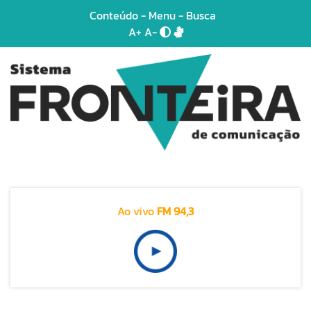
Conteúdo
-
Menu
-
Busca
A+
A-
Ao vivo
FM 94,3