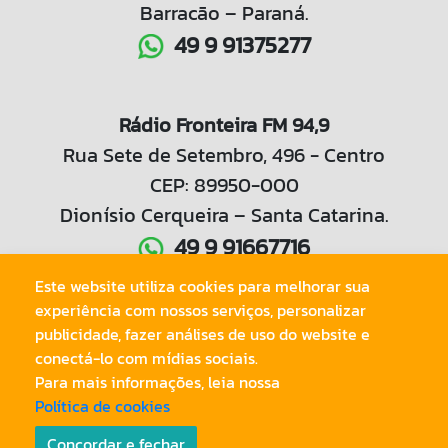
Barracão – Paraná.
49 9 91375277
Rádio Fronteira FM 94,9
Rua Sete de Setembro, 496 - Centro
CEP: 89950-000
Dionísio Cerqueira – Santa Catarina.
49 9 91667716
Este website utiliza cookies para melhorar sua
experiência com nossos serviços, personalizar
49 3644 1042
publicidade, fazer análises de uso do website e
conectá-lo com mídias sociais.
Para mais informações, leia nossa
Política de cookies
© Copyright 2020.
Radio Tri Fronteira LTDA
. Todos os Direitos
Reservados.
Concordar e fechar