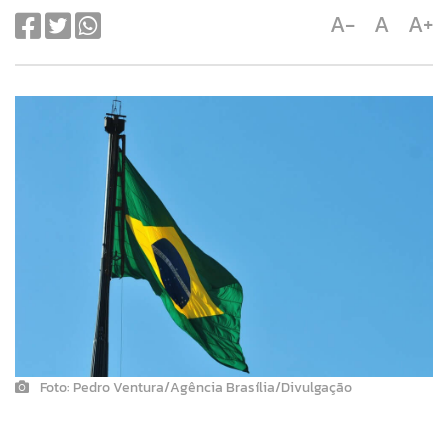
A-
A
A+
Foto: Pedro Ventura/Agência Brasília/Divulgação