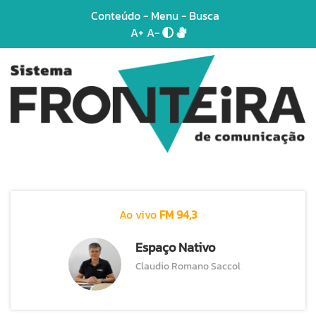
Conteúdo
-
Menu
-
Busca
A+
A-
Ao vivo
FM 94,3
Espaço Nativo
Claudio Romano Saccol