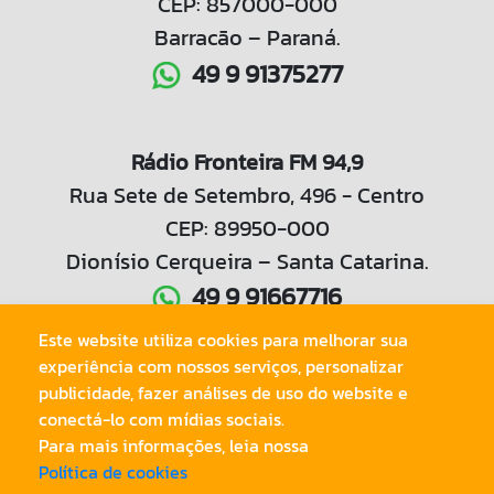
CEP: 857000-000
Barracão – Paraná.
49 9 91375277
Rádio Fronteira FM 94,9
Rua Sete de Setembro, 496 - Centro
CEP: 89950-000
Dionísio Cerqueira – Santa Catarina.
49 9 91667716
Este website utiliza cookies para melhorar sua
experiência com nossos serviços, personalizar
49 3644 1042
publicidade, fazer análises de uso do website e
conectá-lo com mídias sociais.
Para mais informações, leia nossa
Política de cookies
© Copyright 2020.
Radio Tri Fronteira LTDA
. Todos os Direitos