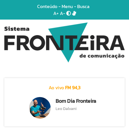
Conteúdo
-
Menu
-
Busca
A+
A-
Ao vivo
FM 94,3
Bom Dia Fronteira
Leo Dalvani