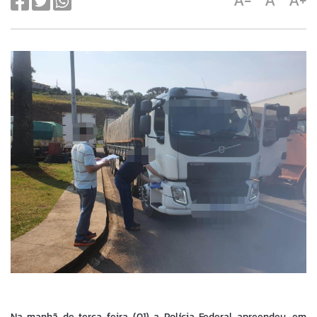
A-
A
A+
Na manhã de terça-feira (01) a Polícia Federal apreendeu, em