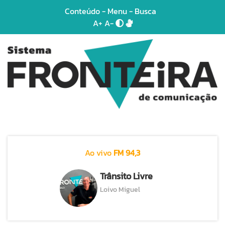
Conteúdo
-
Menu
-
Busca
A+
A-
Ao vivo
FM 94,3
Trânsito Livre
Loivo Miguel