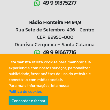
49 9 91375277
Rádio Fronteira FM 94,9
Rua Sete de Setembro, 496 - Centro
CEP: 89950-000
Dionísio Cerqueira – Santa Catarina.
49 9 91667716
Este website utiliza cookies para melhorar sua
experiência com nossos serviços, personalizar
49 3644 1042
publicidade, fazer análises de uso do website e
conectá-lo com mídias sociais.
Para mais informações, leia nossa
Política de cookies
© Copyright 2020.
Radio Tri Fronteira LTDA
. Todos os Direitos
Reservados.
Concordar e fechar
Preparado na
www.abrazero.com.br