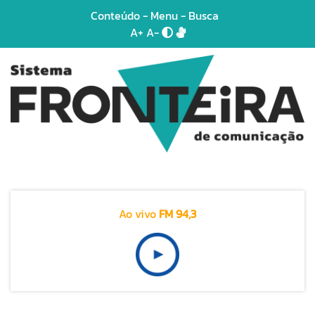
Conteúdo
-
Menu
-
Busca
A+
A-
Ao vivo
FM 94,3