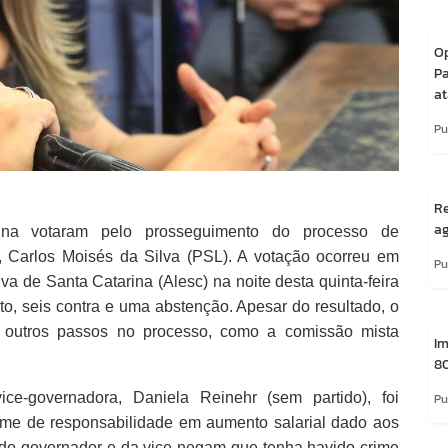
O
P
at
Pu
Re
a
ina votaram pelo prosseguimento do processo de
 Carlos Moisés da Silva (PSL). A votação ocorreu em
Pu
va de Santa Catarina (Alesc) na noite desta quinta-feira
to, seis contra e uma abstenção. Apesar do resultado, o
á outros passos no processo, como a comissão mista
Im
80
ce-governadora, Daniela Reinehr (sem partido), foi
Pu
crime de responsabilidade em aumento salarial dado aos
do governador e da vice negam que tenha havido crime