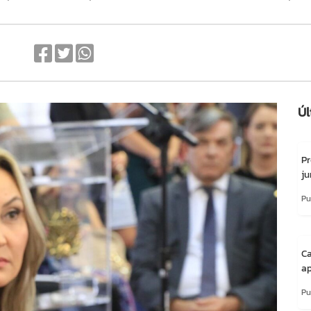
Úl
Pr
j
Pu
Ca
ap
Pu