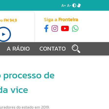
A+
A-
Siga a
Fronteira
vo
FM 94,9
A RÁDIO
CONTATO
 processo de
a vice
curadores do estado em 2019.