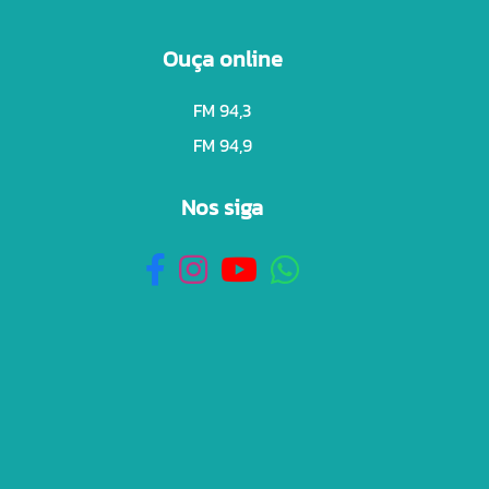
Ouça online
FM 94,3
FM 94,9
Nos siga