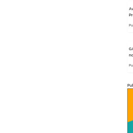
A
Pr
Pu
G
no
Pu
Pu