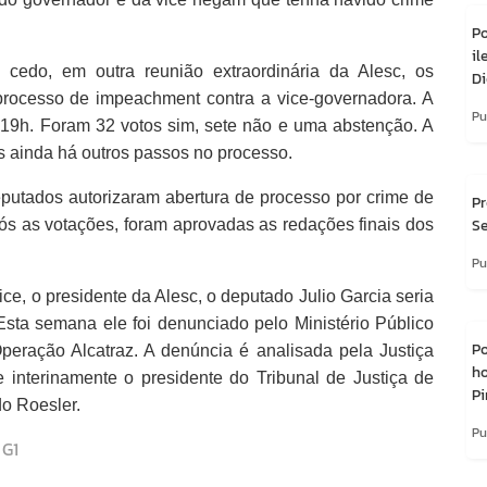
P
i
cedo, em outra reunião extraordinária da Alesc, os
Di
rocesso de impeachment contra a vice-governadora. A
Pu
 19h. Foram 32 votos sim, sete não e uma abstenção. A
s ainda há outros passos no processo.
putados autorizaram abertura de processo por crime de
Pr
Se
ós as votações, foram aprovadas as redações finais dos
Pu
e, o presidente da Alesc, o deputado Julio Garcia seria
 Esta semana ele foi denunciado pelo Ministério Público
Po
eração Alcatraz. A denúncia é analisada pela Justiça
h
 interinamente o presidente do Tribunal de Justiça de
Pi
o Roesler.
Pu
 G1