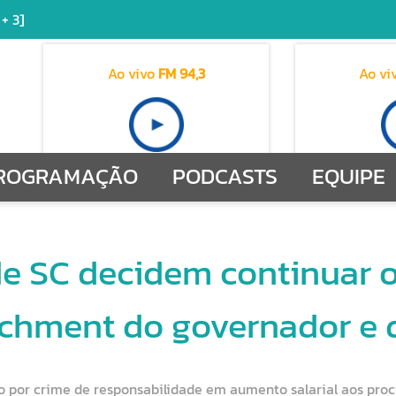
 + 3]
Ao vivo
FM 94,3
Ao vi
ROGRAMAÇÃO
PODCASTS
EQUIPE
e SC decidem continuar o
chment do governador e d
o por crime de responsabilidade em aumento salarial aos pro