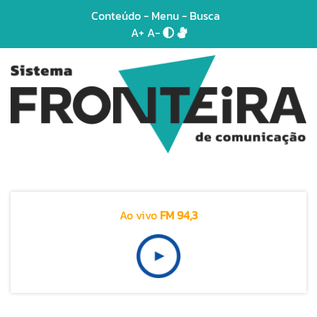
Conteúdo
-
Menu
-
Busca
A+
A-
Ao vivo
FM 94,3