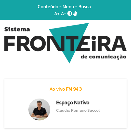
Conteúdo
-
Menu
-
Busca
A+
A-
Ao vivo
FM 94,3
Espaço Nativo
Claudio Romano Saccol