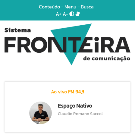
Conteúdo
-
Menu
-
Busca
A+
A-
Ao vivo
FM 94,3
Espaço Nativo
Claudio Romano Saccol