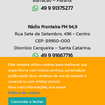
Barracão – Paraná.
49 9 91375277
Rádio Fronteira FM 94,9
Rua Sete de Setembro, 496 - Centro
CEP: 89950-000
Dionísio Cerqueira – Santa Catarina.
49 9 91667716
Este website utiliza cookies para melhorar sua
experiência com nossos serviços, personalizar
49 3644 1042
publicidade, fazer análises de uso do website e
conectá-lo com mídias sociais.
Para mais informações, leia nossa
Política de cookies
© Copyright 2020.
Radio Tri Fronteira LTDA
. Todos os Direitos
Reservados.
Concordar e fechar
Preparado na
www.abrazero.com.br