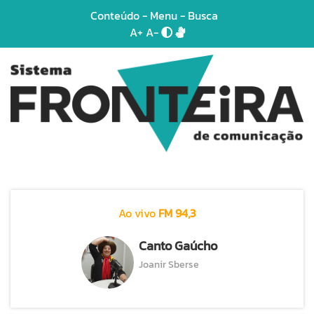
Conteúdo
-
Menu
-
Busca
A+
A-
Ao vivo
FM 94,3
Canto Gaúcho
Joanir Sberse