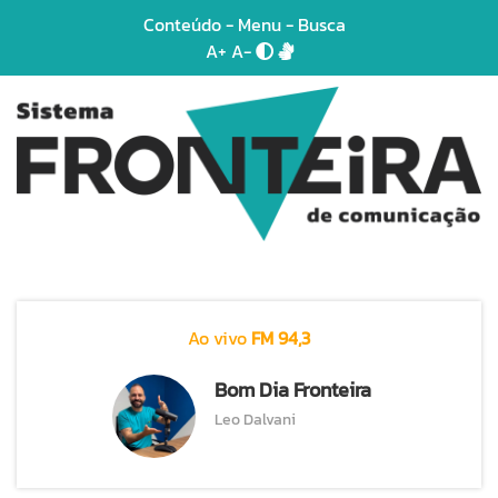
Conteúdo
-
Menu
-
Busca
A+
A-
Ao vivo
FM 94,3
Bom Dia Fronteira
Leo Dalvani