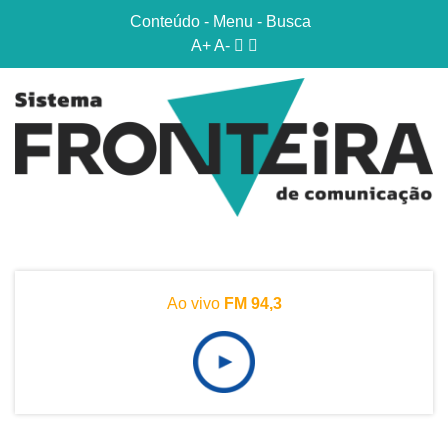
Conteúdo
-
Menu
-
Busca
A+
A-
Ao vivo
FM 94,3