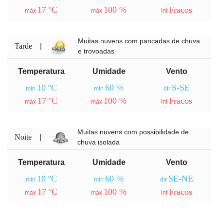
17 ºC
100 %
Fracos
máx
máx
int
Muitas nuvens com pancadas de chuva
Tarde
|
e trovoadas
Temperatura
Umidade
Vento
10 ºC
60 %
S-SE
min
min
dir
17 ºC
100 %
Fracos
máx
máx
int
Muitas nuvens com possibilidade de
Noite
|
chuva isolada
Temperatura
Umidade
Vento
10 ºC
60 %
SE-NE
min
min
dir
17 ºC
100 %
Fracos
máx
máx
int