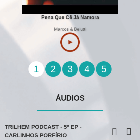
Pena Que Cê Já Namora
Marcos & Belutti
1
2
3
4
5
ÁUDIOS
TRILHEM PODCAST - 5º EP -
CARLINHOS PORFÍRIO