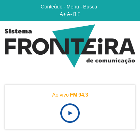
Conteúdo
-
Menu
-
Busca
A+
A-
Ao vivo
FM 94,3