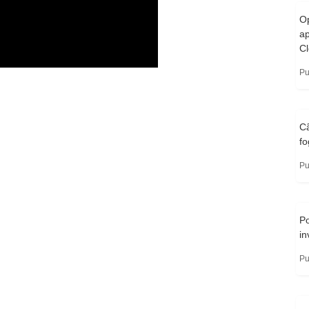
O
a
Cl
Pu
C
fo
Pu
P
in
Pu