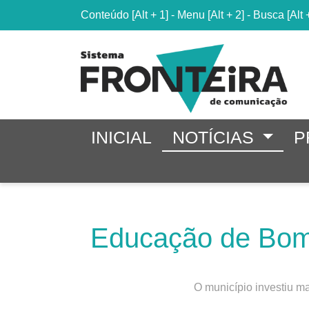
Conteúdo
[Alt + 1]
-
Menu
[Alt + 2]
-
Busca
[Alt 
INICIAL
NOTÍCIAS
P
Educação de Bom 
O município investiu ma