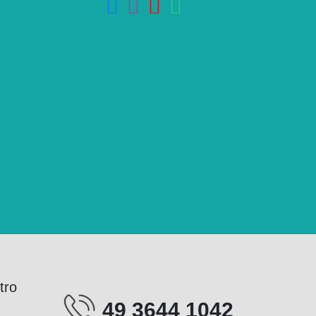
tro
49 3644 1042