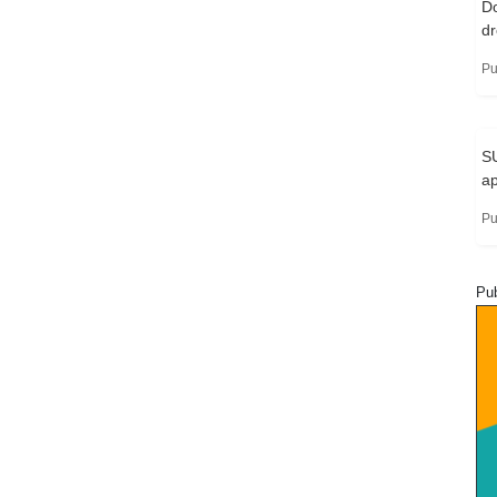
Do
d
Pu
SU
ap
Pu
Pub