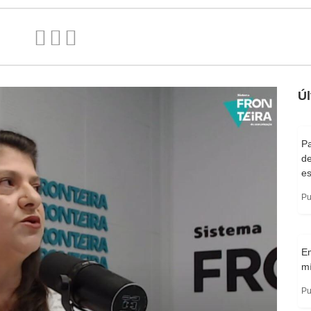
Úl
Pa
d
e
Pu
E
m
Pu