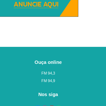
Ouça online
FM 94,3
FM 94,9
Nos siga