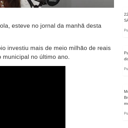
2
S
ola, esteve no jornal da manhã desta
Pu
io investiu mais de meio milhão de reais
Pa
o municipal no último ano.
di
Pu
M
Br
m
Pu