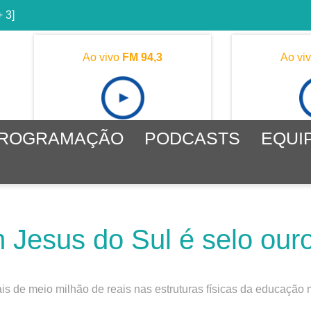
+ 3]
Ao vivo
FM 94,3
Ao vi
ROGRAMAÇÃO
PODCASTS
EQUI
Jesus do Sul é selo ouro
is de meio milhão de reais nas estruturas físicas da educação 