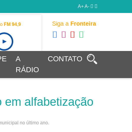
A+
A-
Siga a
Fronteira
vo
FM 94,9
PE
A
CONTATO
RÁDIO
 em alfabetização
municipal no último ano.