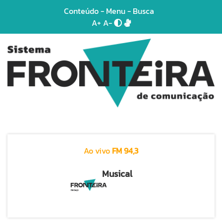
Conteúdo
-
Menu
-
Busca
A+
A-
Ao vivo
FM 94,3
Musical