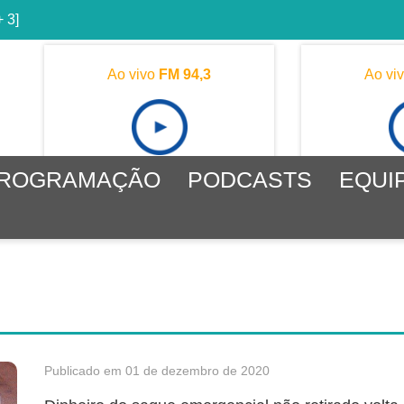
+ 3]
Ao vivo
FM 94,3
Ao vi
ROGRAMAÇÃO
PODCASTS
EQUI
Publicado em 01 de dezembro de 2020