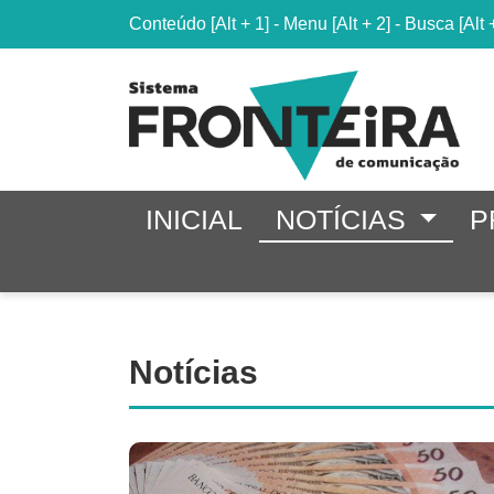
Conteúdo
[Alt + 1]
-
Menu
[Alt + 2]
-
Busca
[Alt 
INICIAL
NOTÍCIAS
P
Notícias