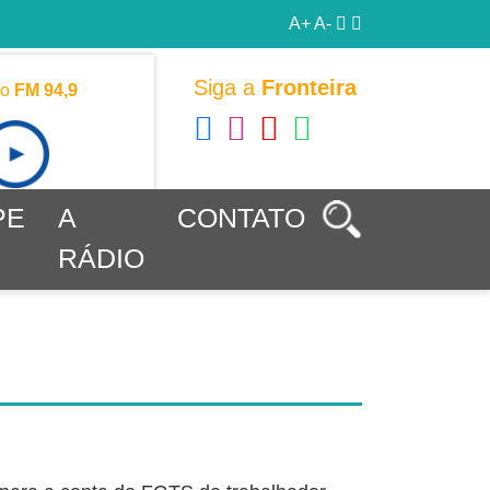
A+
A-
Siga a
Fronteira
vo
FM 94,9
PE
A
CONTATO
RÁDIO