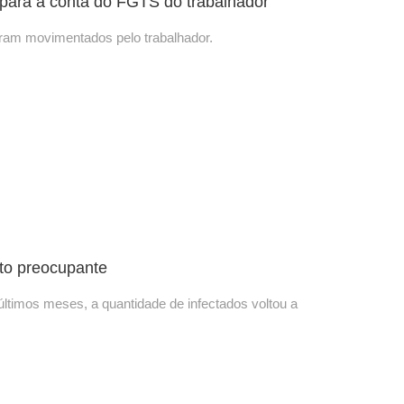
 para a conta do FGTS do trabalhador
oram movimentados pelo trabalhador.
to preocupante
ltimos meses, a quantidade de infectados voltou a