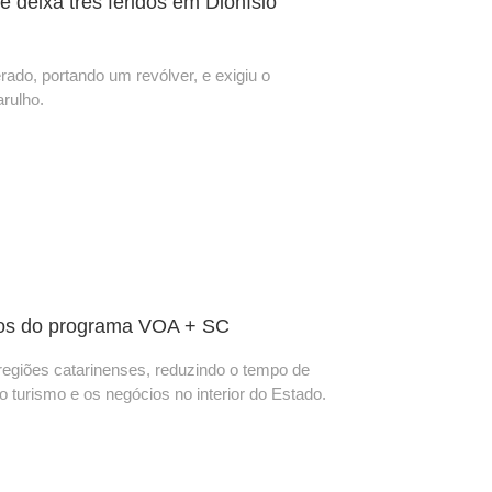
 deixa três feridos em Dionísio
rado, portando um revólver, e exigiu o
rulho.
voos do programa VOA + SC
 regiões catarinenses, reduzindo o tempo de
turismo e os negócios no interior do Estado.