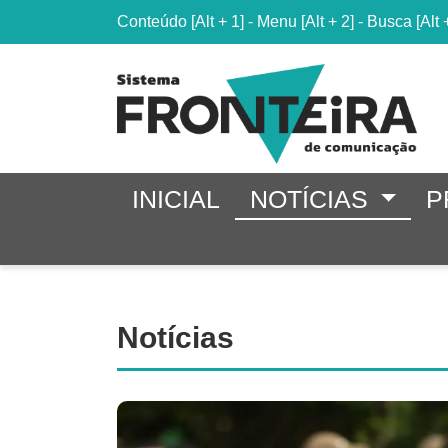
Conteúdo
[Alt + 1]
-
Menu
[Alt + 2]
-
Busca
[Alt 
INICIAL
NOTÍCIAS
P
Notícias