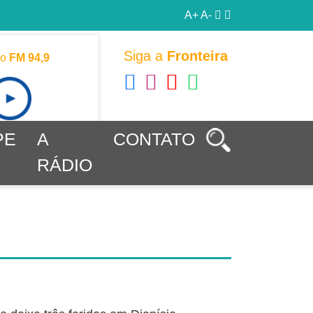
A+
A-
Siga a
Fronteira
vo
FM 94,9
PE
A
CONTATO
RÁDIO