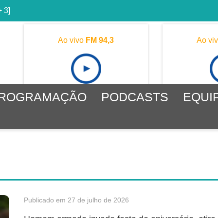
+ 3]
Ao vivo
FM 94,3
Ao vi
ROGRAMAÇÃO
PODCASTS
EQUI
Publicado em 27 de julho de 2026